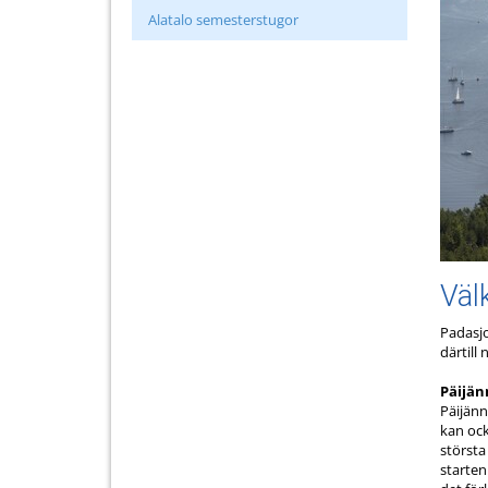
Alatalo semesterstugor
Väl
Padasjo
därtill
Päijän
Päijänn
kan ock
största
starten