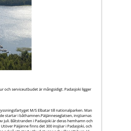
 och serviceutbudet är mångsidigt. Padasjoki ligger
ssningsfartyget M/S Elbatar till nationalparken. Man
åde startar i båthamnen.Päijänneseglatsen, insjöarnas
av juli. Båtstranden i Padasjoki är deras hemhamn och
 Utöver Päijänne finns det 300 insjöar i Padasjoki, och