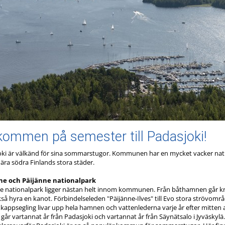
kommen på semester till Padasjoki!
ki är välkänd för sina sommarstugor. Kommunen har en mycket vacker natur
 nära södra Finlands stora städer.
ne och Päijänne nationalpark
e nationalpark ligger nästan helt innom kommunen. Från båthamnen går kry
så hyra en kanot. Förbindelseleden "Päijänne-Ilves" till Evo stora strövomr
 kappsegling livar upp hela hamnen och vattenlederna varje år efter mitten 
 går vartannat år från Padasjoki och vartannat år från Säynätsalo i Jyväskylä.