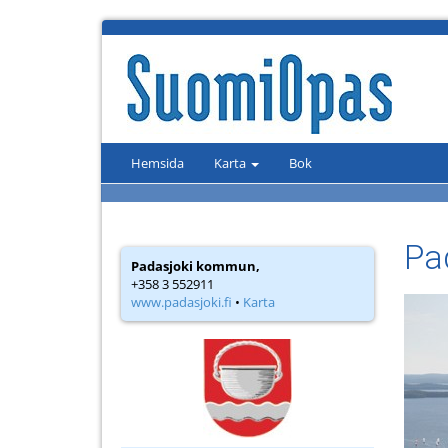
Hemsida
Karta
Bok
Pa
Padasjoki kommun,
+358 3 552911
www.padasjoki.fi
•
Karta