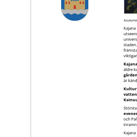
Kaukame
Kajana 
utseend
univers
staden.
främsta
viktiga
Kajana
äldre k
gården
är känd
Kultur
vatten
Kainu
Största
evene
och Pal
inramni
Kajana 