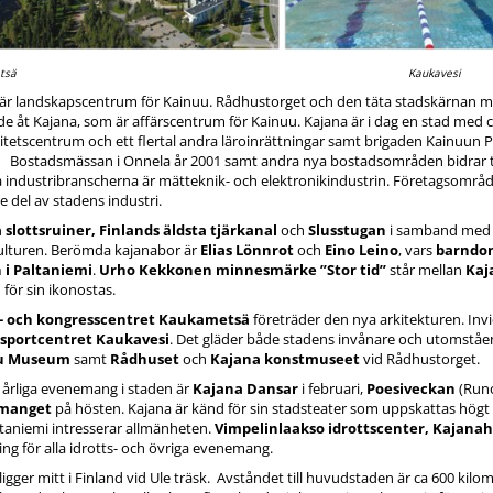
tsä
Kaukavesi
är landskapscentrum för Kainuu. Rådhustorget och den täta stadskärnan med 
e åt Kajana, som är affärscentrum för Kainuu. Kajana är i dag en stad med ca
itetscentrum och ett flertal andra läroinrättningar samt brigaden Kainuun Pr
 Bostadsmässan i Onnela år 2001 samt andra nya bostadsområden bidrar till
 industribranscherna är mätteknik- och elektronikindustrin. Företagsområdet
re del av stadens industri.
 slottsruiner, Finlands äldsta tjärkanal
och
Slus­stu­gan
i samband med
ulturen. Berömda kajanabor är
Elias Lönnrot
och
Eino Leino
, vars
barndo
 i Paltaniemi
.
Urho Kekkonen minnesmärke ”Stor tid”
står mellan
Kaj
 för sin ikonostas.
- och kongresscentret Kaukametsä
företrä­der den nya arkitekturen. In
sportcentret Kaukavesi
. Det gläder både stadens invånare och utomstå
u Museum
samt
Rådhuset
och
Kajana konstmuseet
vid Råd­hustorget.
 årliga evenemang i staden är
Kajana Dansar
i februari,
Poesiveckan
(Runo
manget
på hösten. Kajana är känd för sin stadsteater som uppskattas högt i h
taniemi intresserar allmänheten.
Vimpelinlaakso idrottscenter, Kajanah
ng för alla idrotts- och övriga evenemang.
ligger mitt i Finland vid Ule träsk. Avståndet till huvudstaden är ca 600 k