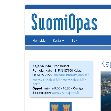
Hemsida
Karta
Bok
Ka
Kajana Info,
Stadshuset,
Pohjolankatu 13, FIN-87100 Kajaani
08-6155 2555 •
kajaani.info@kajaani.fi
•
www.visitkajaani.fi
•
www.kajaani.fi
•
Karta
Öppet
: må-fre 9.00 - 16.30 •
Övriga
öppettider:
www.visitkajaani.fi