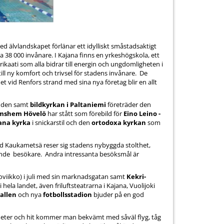
älvlandskapet förlänar ett idylliskt små­stadsaktigt
 38 000 invånare. I Kajana finns en yrkeshögskola, ett
ikaati som alla bidrar till energin och ungdomligheten i
 ny komfort och trivsel för stadens invånare. De
 vid Renfors strand med sina nya företag blir en allt
 den samt
bildkyrkan i Paltaniemi
företräder den
mshem Hövelö
har stått som förebild för
Eino Leino -
ana kyrka
i snickar­stil och den
ortodoxa kyrkan
som
vid Kaukametsä reser sig stadens nybyggda stolthet,
ende besökare. Andra intressanta besöksmål är
viikko) i juli med sin marknadsgatan samt
Kekri-
ela landet, även friluftsteatrarna i Kajana, Vuolijoki
allen
och nya
fotbollsstadion
bjuder på en god
ilometer och hit kommer man bekvämt med såväl flyg, tåg