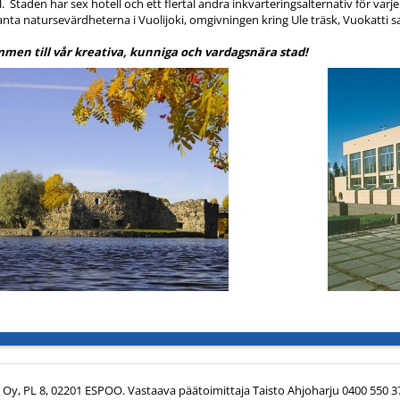
. Staden har sex hotell och ett flertal andra inkvarteringsalternativ för va
anta natursevärdheterna i Vuolijoki, omgivningen kring Ule träsk, Vuokatti 
men till vår kreativa, kunniga och vardagsnära stad!
y, PL 8, 02201 ESPOO. Vastaava päätoimittaja Taisto Ahjoharju 0400 550 