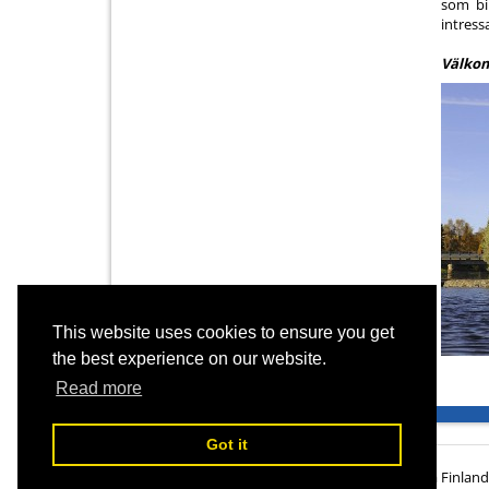
som bil
intress
Välkom
This website uses cookies to ensure you get
the best experience on our website.
Read more
Got it
© Panorama Finland O