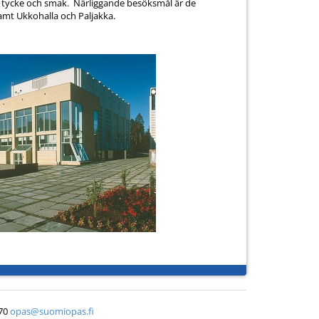
rje tycke och smak. Närliggande besöksmål är de
samt Ukkohalla och Paljakka.
370
opas@suomiopas.fi