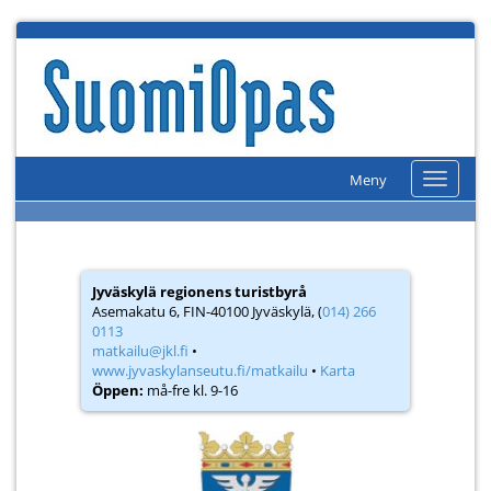
Meny
Meny
Jyväskylä regionens turistbyrå
Asemakatu 6, FIN-40100 Jyväskylä, (
014) 266
0113
matkailu@jkl.fi
•
www.jyvaskylanseutu.fi/matkailu
•
Karta
Öppen:
må-fre kl. 9-16