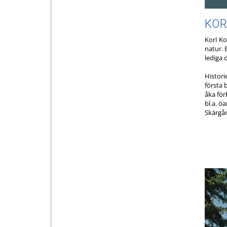
KORP
KorI Ko
natur. 
lediga 
Histori
första 
åka för
bl.a. ö
Skärgår