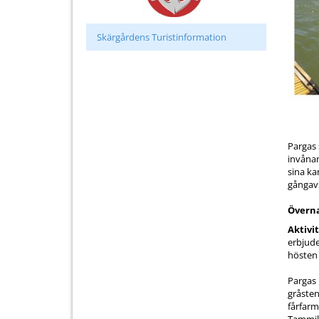
Skärgårdens Turistinformation
Pargas 
invånar
sina ka
gångavs
Överna
Aktivi
erbjude
hösten 
Pargas
gråste
fårfar