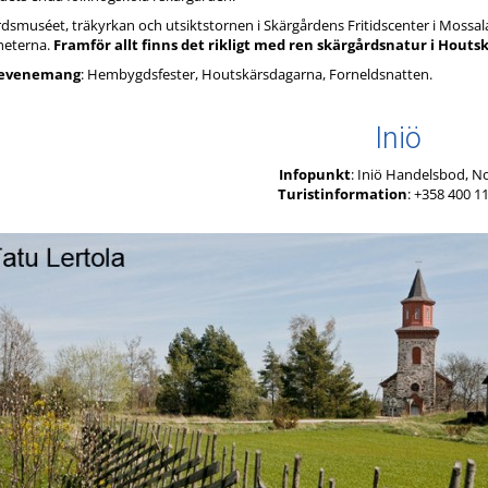
dsmuséet, träkyrkan och utsiktstornen i Skärgårdens Fritidscenter i Mossala 
heterna.
Framför allt finns det rikligt med ren skärgårdsnatur i Houts
a evenemang
: Hembygdsfester, Houtskärsdagarna, Forneldsnatten.
Iniö
Infopunkt
: Iniö Handelsbod, N
Turistinformation
: +358 400 1