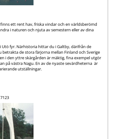
po finns ett rent hav, friska vindar och en världsberömd
andra i naturen och njuta av semestern eller av dina
tö fyr. Närhistoria hittar du i Galtby, därifrån de
u betrakta de stora färjorna mellan Finland och Sverige
n i den yttre skärgården är mäktig, fina exempel utgör
rjan på västra Nagu. En av de nyaste sevärdheterna är
ierande utställningar.
17123