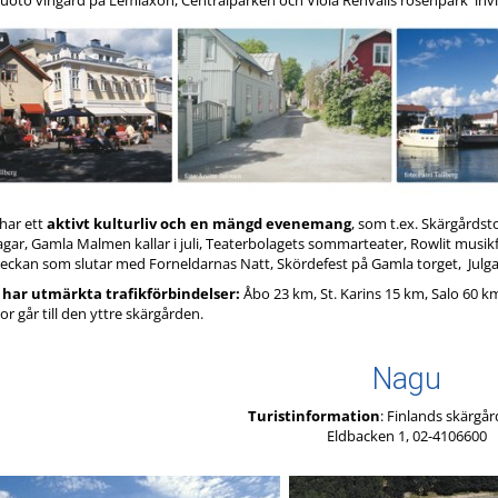
oto vingård på Lemlaxön, Centralparken och Viola Renvalls rosenpark invi
har ett
aktivt kulturliv och en mängd evenemang
, som t.ex. Skärgårdst
gar, Gamla Malmen kallar i juli, Teaterbolagets sommarteater, Rowlit musik
veckan som slutar med Forneldarnas Natt, Skördefest på Gamla torget, Ju
 har utmärkta trafikförbindelser:
Åbo 23 km, St. Karins 15 km, Salo 60 k
jor går till den yttre skärgården.
Nagu
Turistinformation
: Finlands skärgå
Eldbacken 1, 02-4106600