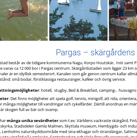
Pargas – skärgårdens
stad består av de tidigare kommunerna Nagu, Korpo Houtskär, Iniö samt Pa
e varav ca 12 000 bor i Pargas centrum. Skärgårdsstaden som ligger 23 km
naler är en idyllisk semesterort. Kanalen som går genon centrum kallar allmä
tånd: små bodar, förstklassiga restauranger, kaféer och övrig service.
ttningsmöjligheter
: hotell, stugby, Bed & Breakfast, camping-, husvagn
teter
: Det finns möjligheter att spela golf, tennis, minigolf, att rida, orient
r många möjligheter till vandringar och cykelfärder. Därtill anordnas en
är skogen full av bär och svamp.
 har
många unika sevärdheter
som t.ex. Världens vackraste skärgård, Fin
nskyrka, Stadsdelen Gamla Malmen, Skyttala museum, Hembygds- och Indust
m, Lenholms naturskyddsområde med sina ekhagar och strandängar, Sattmark