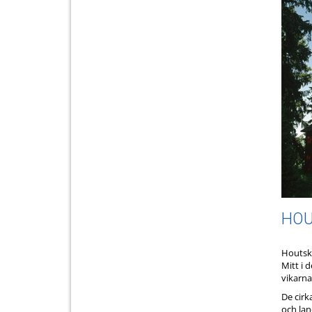
HOU
Houtskä
Mitt i 
vikarna
De cirk
och lan