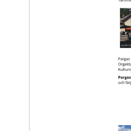
Tammilu
Pargas 
Orgelda
Kultur
Pargas
och fär