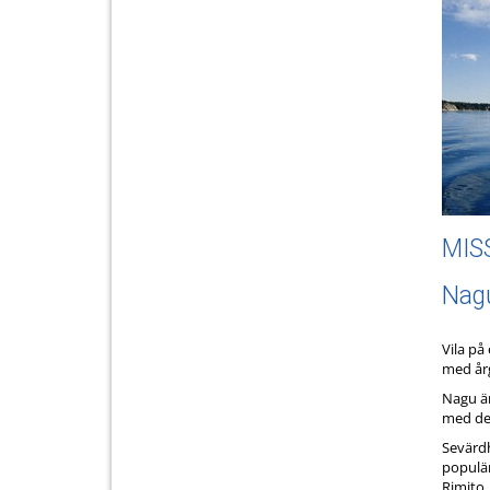
MIS
Nagu
Vila på
med årg
Nagu är
med des
Sevärdh
populär
Rimito,