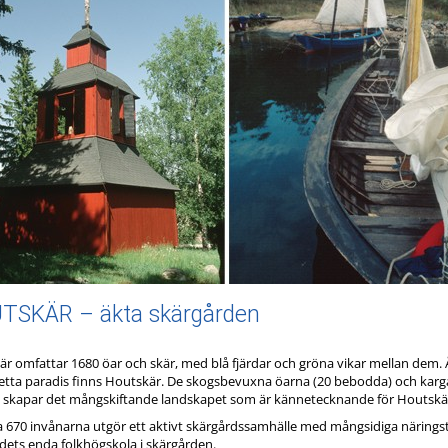
TSKÄR – äkta skärgården
r omfattar 1680 öar och skär, med blå fjärdar och gröna vikar mellan dem. Å
detta paradis finns Houtskär. De skogsbevuxna öarna (20 bebodda) och kar
 skapar det mångskiftande landskapet som är kännetecknande för Houtskär. 
a 670 invånarna utgör ett aktivt skärgårdssamhälle med mångsidiga näringstj
dets enda folkhögskola i skärgården.