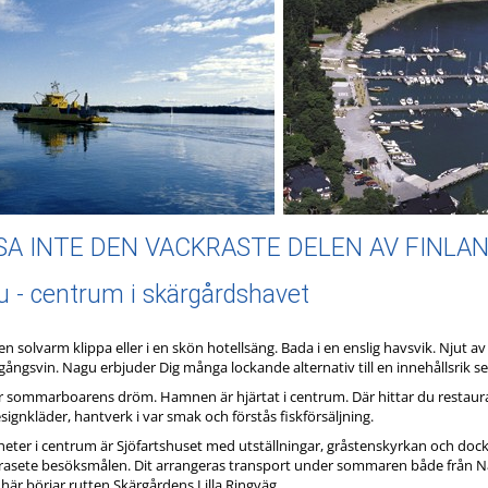
SA INTE DEN VACKRASTE DELEN AV FINLA
 - centrum i skärgårdshavet
 en solvarm klippa eller i en skön hotellsäng. Bada i en enslig havsvik. Njut 
ångsvin. Nagu erbjuder Dig många lockande alternativ till en innehållsrik s
 sommarboarens dröm. Hamnen är hjärtat i centrum. Där hittar du restauran
ignkläder, hantverk i var smak och förstås fiskförsäljning.
eter i centrum är Sjöfartshuset med utställningar, gråstenskyrkan och dockm
asete besöksmålen. Dit arrangeras transport under sommaren både från Nagu o
 här börjar rutten Skärgårdens Lilla Ringväg..