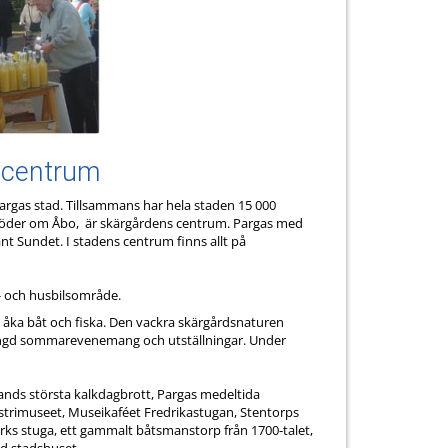
 centrum
rgas stad. Tillsammans har hela staden 15 000
 söder om Åbo, är skärgårdens centrum. Pargas med
nt Sundet. I stadens centrum finns allt på
s- och husbilsområde.
era, åka båt och fiska. Den vackra skärgårdsnaturen
 mängd sommarevenemang och utställningar. Under
lands största kalkdagbrott, Pargas medeltida
rimuseet, Museikaféet Fredrikastugan, Stentorps
s stuga, ett gammalt båtsmanstorp från 1700-talet,