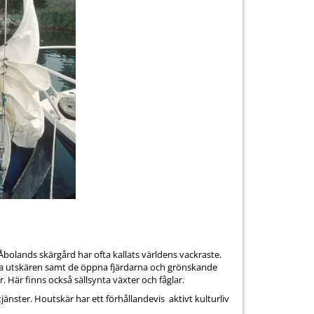
bolands skärgård har ofta kallats världens vackraste.
ga utskären samt de öppna fjärdarna och grönskande
Här finns också sällsynta växter och fåglar.
änster. Houtskär har ett förhållandevis aktivt kulturliv