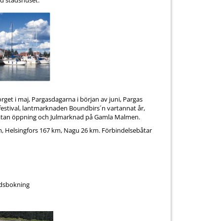
d stadshuset.
orget i maj, Pargasdagarna i början av juni, Pargas
festival, lantmarknaden Boundbirs´n vartannat år,
lgatan öppning och Julmarknad på Gamla Malmen.
m, Helsingfors 167 km, Nagu 26 km. Förbindelsebåtar
rdsbokning