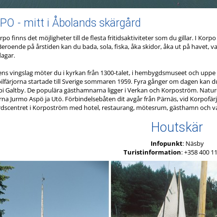
O - mitt i Åbolands skärgård
rpo finns det möjligheter till de flesta fritidsaktiviteter som du gillar. I Kor
Beroende på årstiden kan du bada, sola, fiska, åka skidor, åka ut på havet, v
dagar.
ens vingslag möter du i kyrkan från 1300-talet, i hembygdsmuseet och uppe i U
bilfärjorna startade till Sverige sommaren 1959. Fyra gånger om dagen kan d
bi Galtby. De populära gästhamnarna ligger i Verkan och Korpoström. Nature
arna Jurmo Aspö ja Utö. Förbindelsebåten dit avgår från Pärnäs, vid Korpofä
dscentret i Korpoström med hotel, restaurang, mötesrum, gästhamn och var
Houtskär
Infopunkt
: Näsby
Turistinformation
: +358 400 1