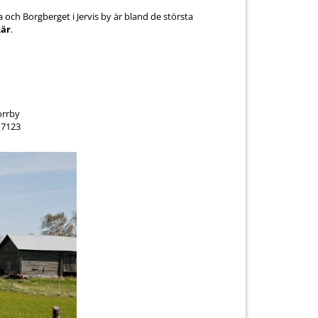
och Borgberget i Jervis by är bland de största
kär
.
orrby
17123