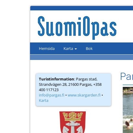
Hemsida
Karta
Bok
Pa
Turistinformation
: Pargas stad,
Strandvägen 28, 21600 Pargas, +358
400 117123
info@pargas.fi
•
www.skargarden.fi
•
Karta