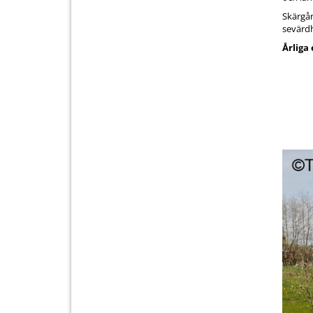
Skärgår
sevärd
Årlig