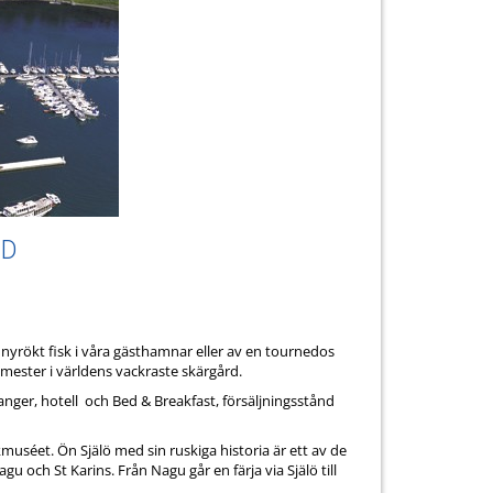
ND
av nyrökt fisk i våra gästhamnar eller av en tournedos
emester i världens vackraste skärgård.
ger, hotell och Bed & Breakfast, försäljningsstånd
uséet. Ön Själö med sin ruskiga historia är ett av de
ch St Karins. Från Nagu går en färja via Själö till