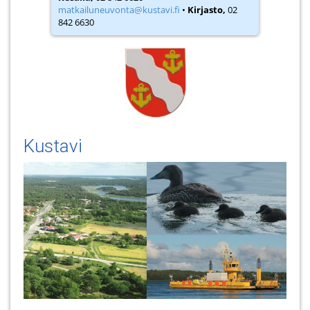
matkailuneuvonta@kustavi.fi
•
Kirjasto,
02
842 6630
Kustavi