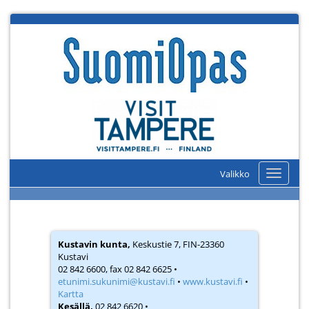
Valikko
Valikko
Kustavin kunta,
Keskustie 7, FIN-23360
Kustavi
02 842 6600, fax 02 842 6625 •
etunimi.sukunimi@kustavi.fi
•
www.kustavi.fi
•
Kartta
Kesällä,
02 842 6620 •