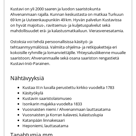
Kustavi on yli 2000 saaren ja luodon saaristokunta
Ahvenanmaan rajalla. Kunnan keskustasta on matkaa Turkuun
69 km ja Uuteenkaupunkiin 49 km. Hyvän palvelun Kustavissa
on hyvät majoitus-, ravitsemus- ja kuljetuspalvelut sekä
mahdollisuudet erä- ja kalastusmatkailuun. Vieras­venesatamia.
Ostoksia voi tehdä persoonallisissa käsityö- ja
tehtaanmyymälöissä. Valmiita ohjelma- ja retkipaketteja eri
kokoisille ryhmille ja lomanviettäjille. Yhteysalusliikenne muualle
saaristoon; Ahvenanmaalle sekä osana saariston rengastietä
Kustavi-Iniö-Parainen.
Nähtävyyksiä
Kustaa III:n luvalla perustettu kirkko vuo­delta 1783
Käsityökylä
Kustavin saaristolaismuseo
Isonkarin majakka vuo­delta 1833
Vuosnaisten niemi / Ahvenanmaan lauttasatama
Vuosnaisten ja Korran kalavesi, kalastuslupia
Katanpään linnakesaari
Heponiemi, lauttasatama
Tapahtumia mm.