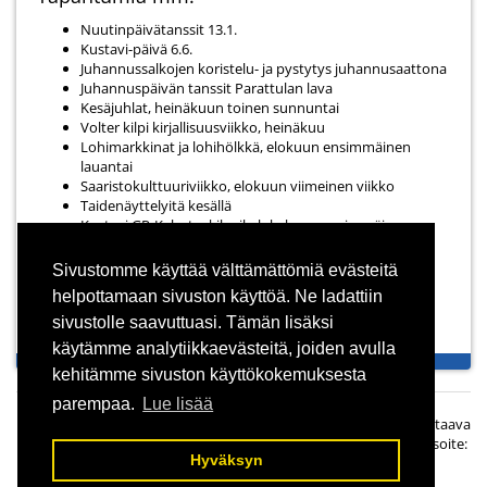
Nuutinpäivätanssit 13.1.
Kustavi-päivä 6.6.
Juhannussalkojen koristelu- ja pystytys juhannusaattona
Juhannuspäivän tanssit Parattulan lava
Kesäjuhlat, heinäkuun toinen sunnuntai
Volter kilpi kirjallisuusviikko, heinäkuu
Lohimarkkinat ja lohihölkkä, elokuun ensimmäinen
lauantai
Saaristokulttuuriviikko, elokuun viimeinen viikko
Taidenäyttelyitä kesällä
Kustavi GP-Kalastuskilpailu lokakuun ensimmäinen
lauantai.
Sivustomme käyttää välttämättömiä evästeitä
Lisätietoja:
www.kustavi.fi
helpottamaan sivuston käyttöä. Ne ladattiin
sivustolle saavuttuasi. Tämän lisäksi
käytämme analytiikkaevästeitä, joiden avulla
kehitämme sivuston käyttökokemuksesta
parempaa.
Lue lisää
© Panorama Finland Oy, Simolankatu 2 A 5, 33270 Tampere. Vastaava
päätoimittaja Taisto Ahjoharju, Puh:
0400 550 370
| Sähköpostiosoite:
Hyväksyn
opas@suomiopas.fi