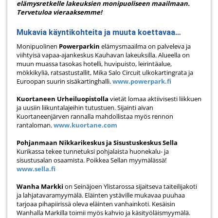
elämysretkelle lakeuksien monipuoliseen maailmaan.
Tervetuloa vieraaksemme!
Mukavia käyntikohteita ja muuta koettavaa…
Monipuolinen
Powerparkin
elämysmaailma on palveleva ja
viihtyisä vapaa-ajankeskus Kauhavan lakeuksilla. Alueella on
muun muassa tasokas hotelli, huvipuisto, leirintäalue,
mökkikyliä, ratsastustallit, Mika Salo Circuit ulkokartingrata ja
Euroopan suurin sisäkartinghalli.
www.powerpark.fi
Kuortaneen Urheiluopistolla
vietät lomaa aktiivisesti liikkuen
ja uusiin liikuntalajeihin tutustuen. Sijainti aivan
Kuortaneenjärven rannalla mahdollistaa myös rennon
rantaloman.
www.kuortane.com
Pohjanmaan Nikkarikeskus ja Sisustuskeskus Sella
Kurikassa tekee tunnetuksi pohjalaista huonekalu- ja
sisustusalan osaamista. Poikkea Sellan myymälässä!
www.sella.fi
Wanha Markki
on Seinäjoen Ylistarossa sijaitseva taiteilijakoti
ja lahjatavaramyymälä. Eläinten ystäville mukavaa puuhaa
tarjoaa pihapiirissä oleva eläinten vanhainkoti. Kesäisin
Wanhalla Markilla toimii myös kahvio ja käsityöläismyymälä.