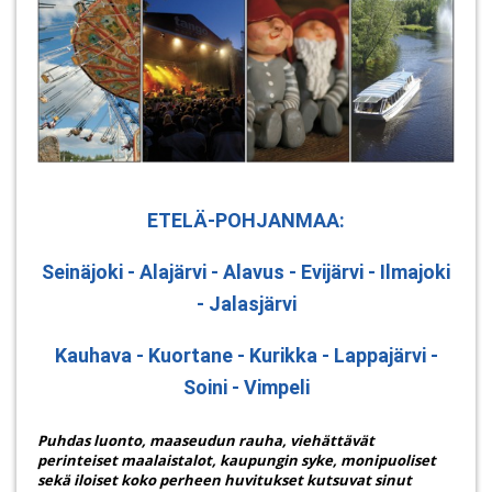
ETELÄ-POHJANMAA:
Seinäjoki - Alajärvi - Alavus - Evijärvi - Ilmajoki
- Jalasjärvi
Kauhava - Kuortane - Kurikka - Lappajärvi -
Soini - Vimpeli
Puhdas luonto, maaseudun rauha, viehättävät
perinteiset maalaistalot, kaupungin syke, monipuoliset
sekä iloiset koko perheen huvitukset kutsuvat sinut