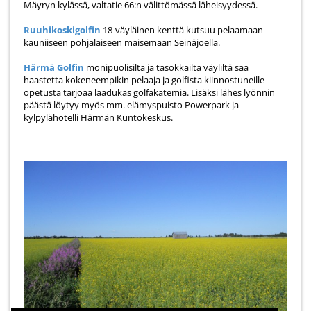
Mäyryn kylässä, valtatie 66:n välittömässä läheisyydessä.
Ruuhikoskigolfin
18-väyläinen kenttä kutsuu pelaamaan
kauniiseen pohjalaiseen maisemaan Seinäjoella.
Härmä Golfin
monipuolisilta ja tasokkailta väyliltä saa
haastetta kokeneempikin pelaaja ja golfista kiinnostuneille
opetusta tarjoaa laadukas golfakatemia. Lisäksi lähes lyönnin
päästä löytyy myös mm. elämyspuisto Powerpark ja
kylpylähotelli Härmän Kuntokeskus.