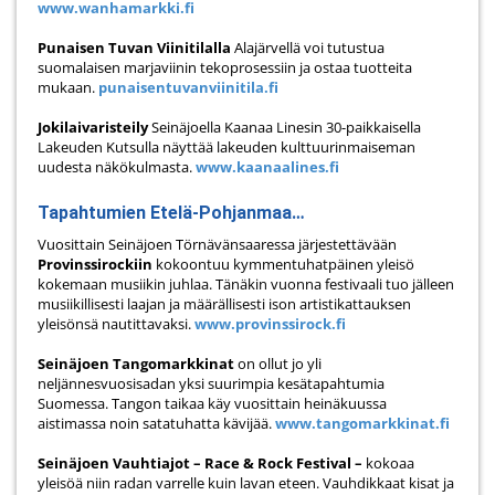
www.wanhamarkki.fi
Punaisen Tuvan Viinitilalla
Alajärvellä voi tutustua
suomalaisen marjaviinin tekoprosessiin ja ostaa tuotteita
mukaan.
punaisentuvanviinitila.fi
Jokilaivaristeily
Seinäjoella Kaanaa Linesin 30-paikkaisella
Lakeuden Kutsulla näyttää lakeuden kulttuurinmaiseman
uudesta näkökulmasta.
www.kaanaalines.fi
Tapahtumien Etelä-Pohjanmaa…
Vuosittain Seinäjoen Törnävänsaaressa järjestettävään
Provinssirockiin
kokoontuu kymmentuhatpäinen yleisö
kokemaan musiikin juhlaa. Tänäkin vuonna festivaali tuo jälleen
musiikillisesti laajan ja määrällisesti ison artistikattauksen
yleisönsä nautittavaksi.
www.provinssirock.fi
Seinäjoen Tangomarkkinat
on ollut jo yli
neljännesvuosisadan yksi suurimpia kesätapahtumia
Suomessa. Tangon taikaa käy vuosittain heinäkuussa
aistimassa noin satatuhatta kävijää.
www.tangomarkkinat.fi
Seinäjoen Vauhtiajot – Race & Rock Festival –
kokoaa
yleisöä niin radan varrelle kuin lavan eteen. Vauhdikkaat kisat ja