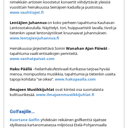
nimekkäin artistein koostetut konsertit viihdyttävät yleisöä
vuosittain heinäkuussa Seinäjoen kaduilla ja puistoissa.
www.vauhtiajot.fi
Lentäjien Juhannus
on koko perheen tapahtuma Kauhavan
Lentosotakoululla. Näyttelyt, tori, huippuartistit lavalla, tivoli ja
tietenkin upeat lentonäytökset kruunaavat juhannuksen.
www.lentajienjuhannus.fi
Heinäkuussa järjestettävä Soinin
Wanahan Ajan Päiwät
-
tapahtuma vaalii entisaikojen perinteitä.
www.vanhatpaivat.com
Haku Päällä
–heilanhakufestivaali Kurikassa tarjoaa hyvää
menoa, monipuolista musiikkia, tapahtumia ja tietenkin useita
tapoja kohdata ”se oikea”.
www.hakupaalla.com
Ilmajoen Musiikkijuhlat
ovat kiinteä osa suomalaista
kulttuurikesää.
www.ilmajoenmusiikkijuhlat.fi
Golfaajille...
Kuortane Golfin
yhdeksän reikäinen golfkenttä sijaitsee
idyllisessä kartanomaisessa miljöössä Etelä-Pohjanmaalla