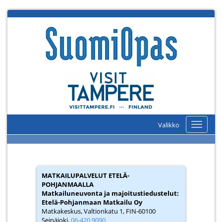
Valikko
Valikko
MATKAILUPALVELUT ETELÄ-
POHJANMAALLA
Matkailuneuvonta ja majoitustiedustelut
:
Etelä-Pohjanmaan Matkailu Oy
Matkakeskus, Valtionkatu 1, FIN-60100
Seinäjoki,
06-420 9090