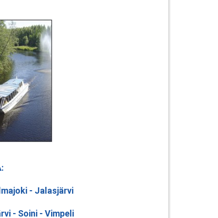
:
Ilmajoki - Jalasjärvi
vi - Soini - Vimpeli