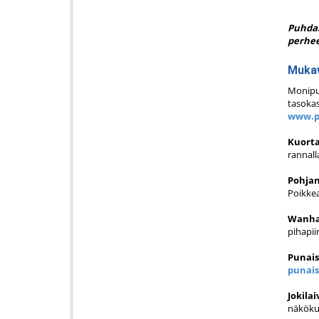
Puhdas
perhee
Mukav
Monipu
tasokas
www.p
Kuorta
rannal
Pohjan
Poikke
Wanha
pihapii
Punais
punais
Jokilai
näköku