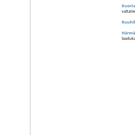
Kuorta
valtati
Ruuhik
Härmä 
laaduka