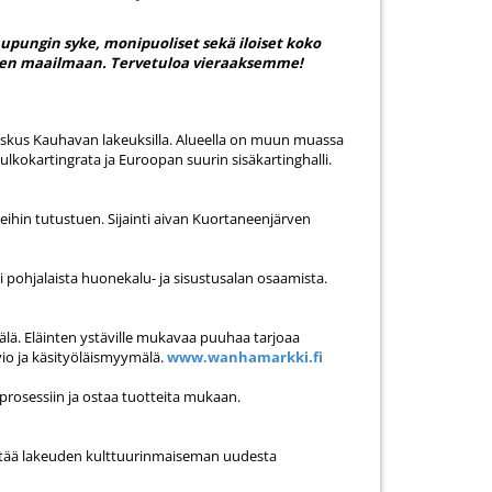
upungin syke, monipuoliset sekä iloiset koko
seen maailmaan. Tervetuloa vieraaksemme!
eskus Kauhavan lakeuksilla. Alueella on muun muassa
it ulkokartingrata ja Euroopan suurin sisäkartinghalli.
lajeihin tutustuen. Sijainti aivan Kuortaneenjärven
 pohjalaista huonekalu- ja sisustusalan osaamista.
ymälä. Eläinten ystäville mukavaa puuhaa tarjoaa
vio ja käsityöläismyymälä.
www.wanhamarkki.fi
prosessiin ja ostaa tuotteita mukaan.
yttää lakeuden kulttuurinmaiseman uudesta