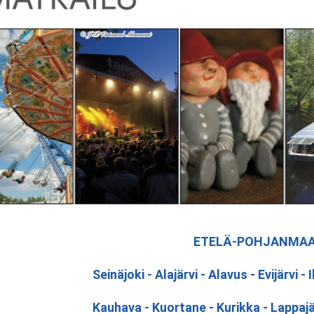
ETELÄ-POHJANMAA
Seinäjoki - Alajärvi - Alavus - Evijärvi - 
Kauhava - Kuortane - Kurikka - Lappajär