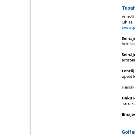
Tapah
Vuositt
juhlaa.
www.pr
Seinä
heinäku
Seinäj
artiste
Lentäj
upeat 
Heinäku
Haku 
”se oik
Ilmajo
Golfaaj