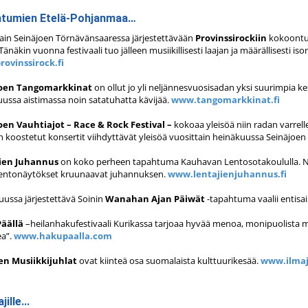
tumien Etelä-Pohjanmaa…
ain Seinäjoen Törnävänsaaressa järjestettävään
Provinssirockiin
kokoontu
 Tänäkin vuonna festivaali tuo jälleen musiikillisesti laajan ja määrällisesti is
ovinssirock.fi
joen Tangomarkkinat
on ollut jo yli neljännesvuosisadan yksi suurimpia 
ussa aistimassa noin satatuhatta kävijää.
www.tangomarkkinat.fi
oen Vauhtiajot – Race & Rock Festival –
kokoaa yleisöä niin radan varrell
in koostetut konsertit viihdyttävät yleisöä vuosittain heinäkuussa Seinäjoen 
ien Juhannus
on koko perheen tapahtuma Kauhavan Lentosotakoululla. Näyttel
lentonäytökset kruunaavat juhannuksen.
www.lentajienjuhannus.fi
ussa järjestettävä Soinin
Wanahan Ajan Päiwät
-tapahtuma vaalii entisai
Päällä
–heilanhakufestivaali Kurikassa tarjoaa hyvää menoa, monipuolista mu
ea”.
www.hakupaalla.com
en Musiikkijuhlat
ovat kiinteä osa suomalaista kulttuurikesää.
www.ilmaj
ille...