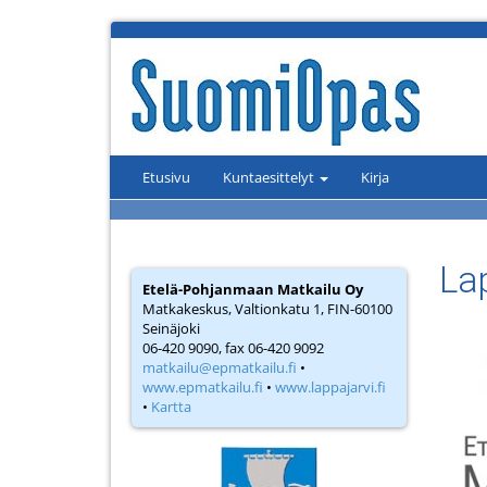
Etusivu
Kuntaesittelyt
Kirja
La
Etelä-Pohjanmaan Matkailu Oy
Matkakeskus, Valtionkatu 1, FIN-60100
Seinäjoki
06-420 9090, fax 06-420 9092
matkailu@epmatkailu.fi
•
www.epmatkailu.fi
•
www.lappajarvi.fi
•
Kartta