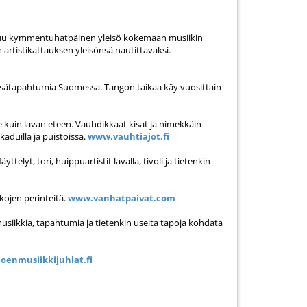
u kymmentuhatpäinen yleisö kokemaan musiikin
on artistikattauksen yleisönsä nautittavaksi.
kesätapahtumia Suomessa. Tangon taikaa käy vuosittain
e kuin lavan eteen. Vauhdikkaat kisat ja nimekkäin
kaduilla ja puistoissa.
www.vauhtiajot.fi
yt, tori, huippuartistit lavalla, tivoli ja tietenkin
kojen perinteitä.
www.vanhatpaivat.com
siikkia, tapahtumia ja tietenkin useita tapoja kohdata
oenmusiikkijuhlat.fi