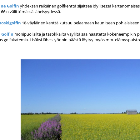
ne Golfin
yhdeksän reikäinen golfkenttä sijaitsee idyllisessä kartanomaise
e 66:n välittömässä läheisyydessä.
oskigolfin
18-väyläinen kenttä kutsuu pelaamaan kauniiseen pohjalaiseen
Golfin
monipuolisilta ja tasokkailta väyliltä saa haastetta kokeneempikin pe
s golfakatemia. Lisäksi lähes lyönnin päästä löytyy myös mm. elämyspuist