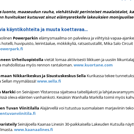
 luonto, maaseudun rauha, viehättävät perinteiset maalaistalot, ka
n huvitukset kutsuvat sinut elämysretkelle lakeuksien monipuoli
ia käyntikohteita ja muuta koettavaa…
olinen
Powerparkin
elämysmaailma on palveleva ja viihtyisä vapaa-ajank
 hotelli, huvipuisto, leirintäalue, mökkikyliä, ratsastustallit, Mika Salo Circu
owerpark.fi
neen Urheiluopistolla
vietät lomaa aktiivisesti liikkuen ja uusiin liikunta
la mahdollistaa myös rennon rantaloman.
www.kuortane.com
maan Nikkarikeskus ja Sisustuskeskus Sella
Kurikassa tekee tunnetuksi
a Sellan myymälässä!
www.sella.fi
 Markki
on Seinäjoen Ylistarossa sijaitseva taiteilijakoti ja lahjatavaramy
rissä oleva eläinten vanhainkoti. Kesäisin Wanhalla Markilla toimii myös kah
en Tuvan Viinitilalla
Alajärvellä voi tutustua suomalaisen marjaviinin teko
entuvanviinitila.fi
varisteily
Seinäjoella Kaanaa Linesin 30-paikkaisella Lakeuden Kutsulla nä
lmasta.
www.kaanaalines.fi