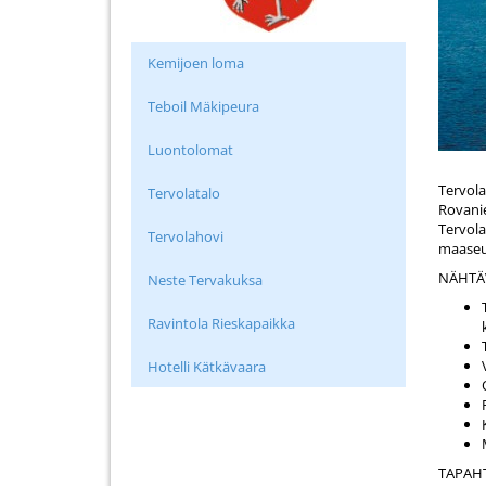
Kemijoen loma
Teboil Mäkipeura
Luontolomat
Tervola
Tervolatalo
Rovanie
Tervola
Tervolahovi
maaseu
NÄHTÄ
Neste Tervakuksa
Ravintola Rieskapaikka
Hotelli Kätkävaara
TAPAH