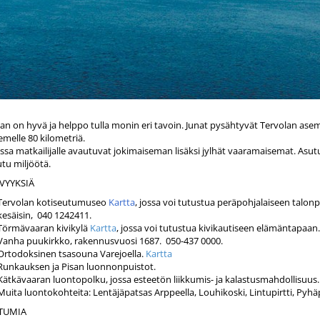
an on hyvä ja helppo tulla monin eri tavoin. Junat pysähtyvät Tervolan asem
melle 80 kilometriä.
ssa matkailijalle avautuvat jokimaiseman lisäksi jylhät vaaramaisemat. Asutu
tu miljöötä.
VYYKSIÄ
Tervolan kotiseutumuseo
Kartta
, jossa voi tutustua peräpohjalaiseen talo
kesäisin, 040 1242411.
Törmävaaran kivikylä
Kartta
, jossa voi tutustua kivikautiseen elämäntapaan
Vanha puukirkko, rakennusvuosi 1687. 050-437 0000.
Ortodoksinen tsasouna Varejoella.
Kartta
Runkauksen ja Pisan luonnonpuistot.
Kätkävaaran luontopolku, jossa esteetön liikkumis- ja kalastusmahdollisuus.
Muita luontokohteita: Lentäjäpatsas Arppeella, Louhikoski, Lintupirtti, Pyhä
TUMIA