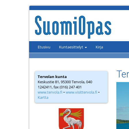
Etusivu
Kuntaesittelyt
Kirja
Te
Tervolan kunta
Keskustie 81, 95300 Tervola, 040
1242411, fax (016) 247 401
www.tervola.fi
•
www.visittervola.fi
•
Kartta