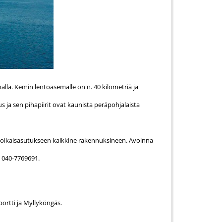
alla. Kemin lentoasemalle on n. 40 kilometriä ja
s ja sen pihapiirit ovat kaunista peräpohjalaista
npoikaisasutukseen kaikkine rakennuksineen. Avoinna
. 040-7769691.
portti ja Myllyköngäs.