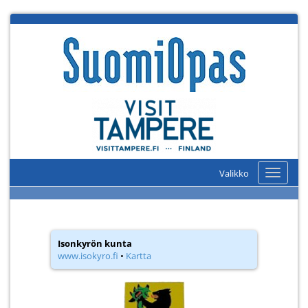
Valikko
Valikko
Isonkyrön kunta
www.isokyro.fi
•
Kartta