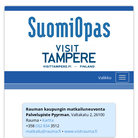
Valikko
Valikko
Rauman kaupungin matkailuneuvonta
Palvelupiste Pyyrman
, Valtakatu 2, 26100
Rauma •
Kartta
+358
(0)2 834
3512
matkailu@rauma.fi
•
www.visitrauma.fi