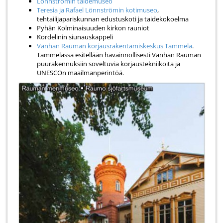
Lönnströmin taidemuseo
Teresia ja Rafael Lönnströmin kotimuseo
,
tehtailijapariskunnan edustuskoti ja taidekokoelma
Pyhän Kolminaisuuden kirkon rauniot
Kordelinin siunauskappeli
Vanhan Rauman korjausrakentamiskeskus Tammela
.
Tammelassa esitellään havainnollisesti Vanhan Rauman
puurakennuksiin soveltuvia korjaustekniikoita ja
UNESCOn maailmanperintöä.