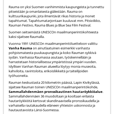
Rauma on yksi Suomen vanhimmista kaupungeista ja tunnettu
pitseistään ja omanlaisesta giälestään. Rauma on
kulttuurikaupunki, jota ilmentävät rikas historia ja monet
tapahtumat. Tapahtumatarjontaan kuuluvat mm. Pitsiviikko,
Rauman Festivo, Rauma Blues ja Blue Sea Film Festival.
Suomen seitsemästä UNESCOn maailmanperintökohteesta
kaksi sijaitsee Raumalla.
Vuonna 1991 UNESCOn maailmanperintöluetteloon valittu
Vanha Rauma
on ainutlaatuinen esimerkki vanhasta
pohjoismaisesta puukaupungista ja koko Rauman sykkivä
sydän. Vanhassa Raumassa asutaan, työskennellään ja
harrastetaan historiallisessa ympäristössä ympäri vuoden.
Idyllisen Vanhan Rauman alueelta löytyy monia museoita,
kahviloita, ravintoloita, erikoisliikkeitä ja taiteilijoiden
työhuoneita.
Rauman keskustasta 20 kilometrin päässä, Lapin Kivikylässä,
sijaitsee Rauman toinen UNESCOn maailmanperintökohde,
Sammallahdenmäen pronssikautinen hautaröykkiöalue
.
Sammallahdenmäen 36 muodoltaan ja kooltaan erilaista
hautaröykkiötä kertovat skandinaavisella pronssikaudella ja
varhaisella rautakaudella eläneen yhteisön uskonnosta ja
hautaustavoista Länsi-Suomessa.