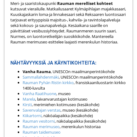
Meri- ja saaristokaupunki
Rauman merelliset kohteet
kutsuvat vierailulle. Matkailusaaret Kylmäpihlajan majakkasaari,
Kuuskajaskarin loma-ja linnakesaari sekä Reksaaren luontosaari
tarjoavat erityyppisiä majoitus-, kahvila- ja ravintolapalveluja
sekä kokous- ja saunapalveluja. Kesäaikana saarille on
päivittäiset vesibussiyhteydet. Raumanmeren suurin saari,
Nurmes, on luontoretkeilijän suosikkikohde. Mantereella
Rauman merimuseo esittelee laajasti merenkulun historiaa.
NÄHTÄVYYKSIÄ JA KÄYNTIKOHTEITA:
Vanha Rauma
, UNESCOn maailmanperintökohde
Sammallahdenmäki
, UNESCOn maailmanperintökohde
Rauman Pyhän Ristin kirkko
, fransiskaaniluostarin kirkko
1400-luvulta
Vanha Raatihuone
, museo
Marela
, laivanvarustajan kotimuseo
Kirsti
, merimiehen kotimuseo (kesäkohde)
Savenvalajan verstas
, museo (kesäkohde)
Kiikartorni
, näköalapaikka (kesäkohde)
Rauman vesitorni
, näköalapaikka (kesäkohde)
Rauman merimuseo
, merenkulun historiaa
Rauman taidemuseo