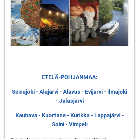
ETELÄ-POHJANMAA:
Seinäjoki - Alajärvi - Alavus - Evijärvi - Ilmajoki
- Jalasjärvi
Kauhava - Kuortane - Kurikka - Lappajärvi -
Soini - Vimpeli