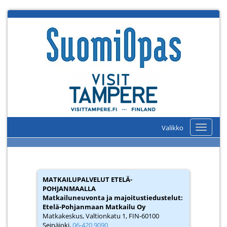
Valikko
Valikko
MATKAILUPALVELUT ETELÄ-
POHJANMAALLA
Matkailuneuvonta ja majoitustiedustelut
:
Etelä-Pohjanmaan Matkailu Oy
Matkakeskus, Valtionkatu 1, FIN-60100
Seinäjoki,
06-420 9090