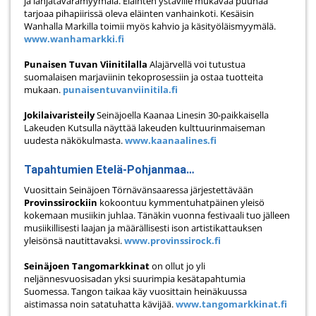
ja lahjatavaramyymälä. Eläinten ystäville mukavaa puuhaa
tarjoaa pihapiirissä oleva eläinten vanhainkoti. Kesäisin
Wanhalla Markilla toimii myös kahvio ja käsityöläismyymälä.
www.wanhamarkki.fi
Punaisen Tuvan Viinitilalla
Alajärvellä voi tutustua
suomalaisen marjaviinin tekoprosessiin ja ostaa tuotteita
mukaan.
punaisentuvanviinitila.fi
Jokilaivaristeily
Seinäjoella Kaanaa Linesin 30-paikkaisella
Lakeuden Kutsulla näyttää lakeuden kulttuurinmaiseman
uudesta näkökulmasta.
www.kaanaalines.fi
Tapahtumien Etelä-Pohjanmaa…
Vuosittain Seinäjoen Törnävänsaaressa järjestettävään
Provinssirockiin
kokoontuu kymmentuhatpäinen yleisö
kokemaan musiikin juhlaa. Tänäkin vuonna festivaali tuo jälleen
musiikillisesti laajan ja määrällisesti ison artistikattauksen
yleisönsä nautittavaksi.
www.provinssirock.fi
Seinäjoen Tangomarkkinat
on ollut jo yli
neljännesvuosisadan yksi suurimpia kesätapahtumia
Suomessa. Tangon taikaa käy vuosittain heinäkuussa
aistimassa noin satatuhatta kävijää.
www.tangomarkkinat.fi