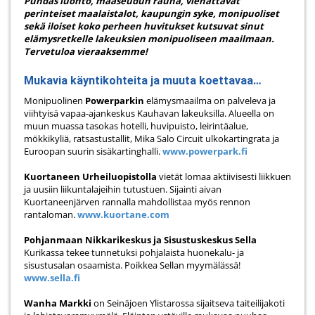
Puhdas luonto, maaseudun rauha, viehättävät
perinteiset maalaistalot, kaupungin syke, monipuoliset
sekä iloiset koko perheen huvitukset kutsuvat sinut
elämysretkelle lakeuksien monipuoliseen maailmaan.
Tervetuloa vieraaksemme!
Mukavia käyntikohteita ja muuta koettavaa…
Monipuolinen
Powerparkin
elämysmaailma on palveleva ja
viihtyisä vapaa-ajankeskus Kauhavan lakeuksilla. Alueella on
muun muassa tasokas hotelli, huvipuisto, leirintäalue,
mökkikyliä, ratsastustallit, Mika Salo Circuit ulkokartingrata ja
Euroopan suurin sisäkartinghalli.
www.powerpark.fi
Kuortaneen Urheiluopistolla
vietät lomaa aktiivisesti liikkuen
ja uusiin liikuntalajeihin tutustuen. Sijainti aivan
Kuortaneenjärven rannalla mahdollistaa myös rennon
rantaloman.
www.kuortane.com
Pohjanmaan Nikkarikeskus ja Sisustuskeskus Sella
Kurikassa tekee tunnetuksi pohjalaista huonekalu- ja
sisustusalan osaamista. Poikkea Sellan myymälässä!
www.sella.fi
Wanha Markki
on Seinäjoen Ylistarossa sijaitseva taiteilijakoti