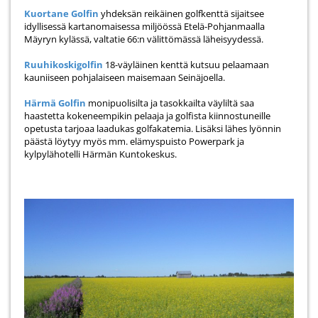
Kuortane Golfin
yhdeksän reikäinen golfkenttä sijaitsee
idyllisessä kartanomaisessa miljöössä Etelä-Pohjanmaalla
Mäyryn kylässä, valtatie 66:n välittömässä läheisyydessä.
Ruuhikoskigolfin
18-väyläinen kenttä kutsuu pelaamaan
kauniiseen pohjalaiseen maisemaan Seinäjoella.
Härmä Golfin
monipuolisilta ja tasokkailta väyliltä saa
haastetta kokeneempikin pelaaja ja golfista kiinnostuneille
opetusta tarjoaa laadukas golfakatemia. Lisäksi lähes lyönnin
päästä löytyy myös mm. elämyspuisto Powerpark ja
kylpylähotelli Härmän Kuntokeskus.