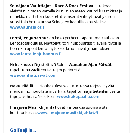
Seinäjoen Vauhtiajot – Race & Rock Festival –
kokoaa
yleisöä niin radan varrelle kuin lavan eteen. Vauhdikkaat kisat ja
nimekkäin artistein koostetut konsertit viihdyttävät yleisöä
vuosittain heinäkuussa Seinäjoen kaduilla ja puistoissa.
www.vauhtiajot.fi
Lentäjien Juhannus
on koko perheen tapahtuma Kauhavan
Lentosotakoululla. Näyttelyt, tori, huippuartistit lavalla, tivoli ja
tietenkin upeat lentonäytökset kruunaavat juhannuksen.
www.lentajienjuhannus.fi
Heinäkuussa järjestettävä Soinin
Wanahan Ajan Päiwät
-
tapahtuma vaalii entisaikojen perinteitä.
www.vanhatpaivat.com
Haku Päällä
–heilanhakufestivaali Kurikassa tarjoaa hyvää
menoa, monipuolista musiikkia, tapahtumia ja tietenkin useita
tapoja kohdata ”se oikea”.
www.hakupaalla.com
Ilmajoen Musiikkijuhlat
ovat kiinteä osa suomalaista
kulttuurikesää.
www.ilmajoenmusiikkijuhlat.fi
Golfaajille...