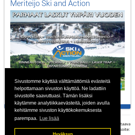
Meriteijo Ski and Action
Sivustomme käyttää välttämättömiä evästeitä
helpottamaan sivuston käyttöä. Ne ladattiin
sivustolle saavuttuasi. Tämän lisäksi
käytämme analytiikkaevästeitä, joiden avulla
kehitämme sivuston käyttökokemuksesta
parempaa.
Lue lisää
© Panorama Finland Oy, Simolankatu 2 A 5, 33270 Tampere. Vastaava
päätoimittaja Taisto Ahjoharju, Puh:
0400 550 370
| Sähköpostiosoite:
Hyväksyn
opas@suomiopas.fi