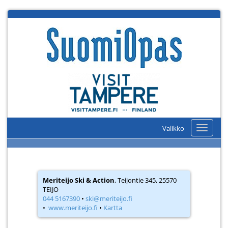
Valikko
Valikko
Meriteijo Ski & Action
, Teijontie 345, 25570
TEIJO
044 5167390
•
ski@meriteijo.fi
•
www.meriteijo.fi
•
Kartta