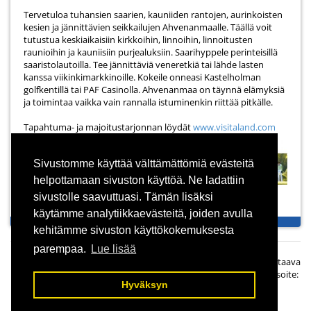
Tervetuloa tuhansien saarien, kauniiden rantojen, aurinkoisten
kesien ja jännittävien seikkailujen Ahvenanmaalle. Täällä voit
tutustua keskiaikaisiin kirkkoihin, linnoihin, linnoitusten
raunioihin ja kauniisiin purjealuksiin. Saarihyppele perinteisillä
saaristolautoilla. Tee jännittäviä veneretkiä tai lähde lasten
kanssa viikinkimarkkinoille. Kokeile onneasi Kastelholman
golfkentillä tai PAF Casinolla. Ahvenanmaa on täynnä elämyksiä
ja toimintaa vaikka vain rannalla istuminenkin riittää pitkälle.
Tapahtuma- ja majoitustarjonnan löydät
www.visitaland.com
Sivustomme käyttää välttämättömiä evästeitä
helpottamaan sivuston käyttöä. Ne ladattiin
sivustolle saavuttuasi. Tämän lisäksi
käytämme analytiikkaevästeitä, joiden avulla
kehitämme sivuston käyttökokemuksesta
parempaa.
Lue lisää
© Panorama Finland Oy, Simolankatu 2 A 5, 33270 Tampere. Vastaava
päätoimittaja Taisto Ahjoharju, Puh:
0400 550 370
| Sähköpostiosoite:
Hyväksyn
opas@suomiopas.fi
Rekisteriseloste
|
Toimitusehdot