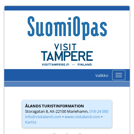
Valikko
Valikko
ÅLANDS TURISTINFORMATION
Storagatan 8, AX-22100 Mariehamn,
018-24 000
info@visitaland.com
•
www.visitaland.com
•
Kartta