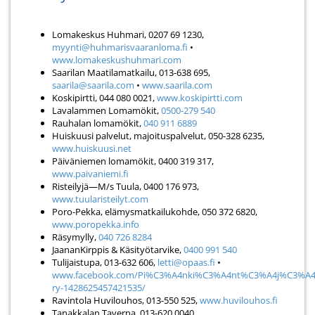
Lomakeskus Huhmari, 0207 69 1230,
myynti@huhmarisvaaranloma.fi
•
www.lomakeskushuhmari.com
Saarilan Maatilamatkailu, 013-638 695,
saarila@saarila.com
•
www.saarila.com
Koskipirtti, 044 080 0021,
www.koskipirtti.com
Lavalammen Lomamökit,
0500-279 540
Rauhalan lomamökit,
040 911 6889
Huiskuusi palvelut, majoituspalvelut, 050-328 6235,
www.huiskuusi.net
Päiväniemen lomamökit, 0400 319 317,
www.paivaniemi.fi
Risteilyjä—M/s Tuula, 0400 176 973,
www.tuularisteilyt.com
Poro-Pekka, elämysmatkailukohde, 050 372 6820,
www.poropekka.info
Räsymylly,
040 726 8284
JaananKirppis & Käsityötarvike,
0400 991 540
Tulijaistupa, 013-632 606,
letti@opaas.fi
•
www.facebook.com/Pi%C3%A4nki%C3%A4nt%C3%A4j%C3%A4
ry-1428625457421535/
Ravintola Huvilouhos, 013-550 525,
www.huvilouhos.fi
Tanakkalan Taverna, 013-620 0040,