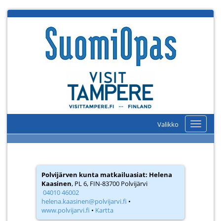
Valikko
Valikko
Polvijärven kunta matkailuasiat: Helena
Kaasinen
, PL 6, FIN-83700 Polvijärvi
04010 46002
helena.kaasinen@polvijarvi.fi
•
www.polvijarvi.fi
•
Kartta