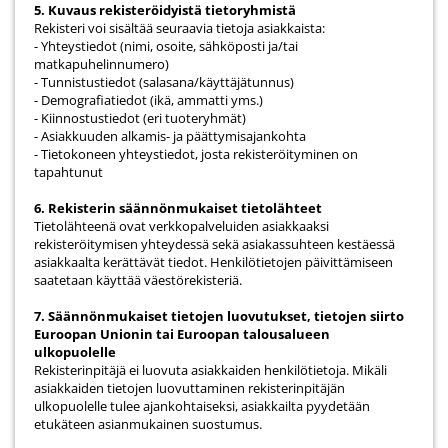
5. Kuvaus rekisteröidyistä tietoryhmistä
Rekisteri voi sisältää seuraavia tietoja asiakkaista:
- Yhteystiedot (nimi, osoite, sähköposti ja/tai
matkapuhelinnumero)
- Tunnistustiedot (salasana/käyttäjätunnus)
- Demografiatiedot (ikä, ammatti yms.)
- Kiinnostustiedot (eri tuoteryhmät)
- Asiakkuuden alkamis- ja päättymisajankohta
- Tietokoneen yhteystiedot, josta rekisteröityminen on
tapahtunut
6. Rekisterin säännönmukaiset tietolähteet
Tietolähteenä ovat verkkopalveluiden asiakkaaksi
rekisteröitymisen yhteydessä sekä asiakassuhteen kestäessä
asiakkaalta kerättävät tiedot. Henkilötietojen päivittämiseen
saatetaan käyttää väestörekisteriä.
7. Säännönmukaiset tietojen luovutukset, tietojen siirto
Euroopan Unionin tai Euroopan talousalueen
ulkopuolelle
Rekisterinpitäjä ei luovuta asiakkaiden henkilötietoja. Mikäli
asiakkaiden tietojen luovuttaminen rekisterinpitäjän
ulkopuolelle tulee ajankohtaiseksi, asiakkailta pyydetään
etukäteen asianmukainen suostumus.