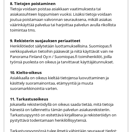
8. Tietojen poistaminen
Tietoja voidaan poistaa asiakkaan vaatimuksesta tai
asiakassuhteen loppumisen vuoksi. Lisäksi tietoja voidaan
joutua poistamaan valvonnan seurauksena, mikäli asiakas
väärinkäyttää palvelua tai harjoittaa palvelun avulla rikollista
toimintaa tms.
9. Rekisterin suojauksen periaatteet
Henkilötiedot säilytetään luottamuksellisina. Suomiopas.fi
verkkopalvelun tietoihin pääsevät ja niitä käyttävät vain ne
Panorama Finland Oy:n / Suomiopas.fi toimihenkilöt, joilla
työnsä puolesta on oikeus ja tarvittavat käyttäjätunnukset.
10. Kielto-oikeus
Asiakkaalla on oikeus kieltää tietojensa luovuttaminen ja
käsittely suoramainontaa, etämyyntiä ja muuta
suoramarkkinointia varten.
11. Tarkastusoikeus
Jokaisella rekisteröidyllä on oikeus saada tietää, mitä tietoja
hänestä on tallennettu tämän palvelun asiakasrekisteriin.
Tarkastuspyyntö on esitettävä kirjallisena ja rekisteröidyn on
pystyttävä todentamaan henkilöllisyytensä.
Tarkastuspyynnössä tulee ilmetä vähintään seuraavat tiedot: