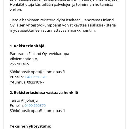
Henkilötietoja käsitellään palvelujen ja toiminnan hoitamista
varten.
Tietoja hankitaan rekisteröidyltä itseltään. Panorama Finland
Oy ja sen yhteistyökumppanit voivat käyttää asiakasrekisteriä
myös asiakkailleen suunnattavaan markkinointiin.
1. Rekisterinpitäjä
Panorama Finland Oy -webkauppa
Vilniementie 1 A,
25570 Teijo
Sähköposti: opas@suomiopas.fi
Puhelin:
0400 550370
Y-tunnus: 0933101-7
2. Rekisteriasioissa vastaava henkilö
Taisto Ahjoharju
Puhelin:
0400 550370
Sähköposti: opas@suomiopas.fi
Tekninen yhteystaho: