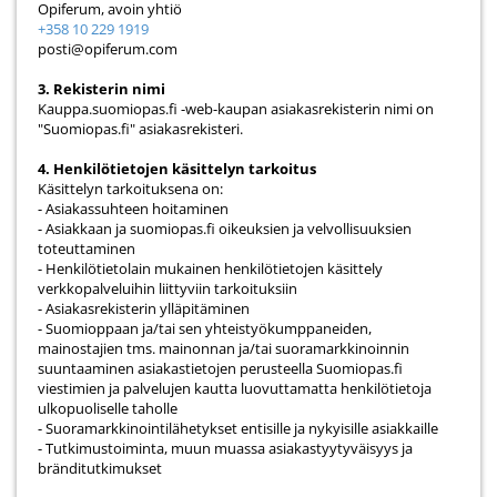
Opiferum, avoin yhtiö
+358 10 229 1919
posti@opiferum.com
3. Rekisterin nimi
Kauppa.suomiopas.fi -web-kaupan asiakasrekisterin nimi on
"Suomiopas.fi" asiakasrekisteri.
4. Henkilötietojen käsittelyn tarkoitus
Käsittelyn tarkoituksena on:
- Asiakassuhteen hoitaminen
- Asiakkaan ja suomiopas.fi oikeuksien ja velvollisuuksien
toteuttaminen
- Henkilötietolain mukainen henkilötietojen käsittely
verkkopalveluihin liittyviin tarkoituksiin
- Asiakasrekisterin ylläpitäminen
- Suomioppaan ja/tai sen yhteistyökumppaneiden,
mainostajien tms. mainonnan ja/tai suoramarkkinoinnin
suuntaaminen asiakastietojen perusteella Suomiopas.fi
viestimien ja palvelujen kautta luovuttamatta henkilötietoja
ulkopuoliselle taholle
- Suoramarkkinointilähetykset entisille ja nykyisille asiakkaille
- Tutkimustoiminta, muun muassa asiakastyytyväisyys ja
bränditutkimukset