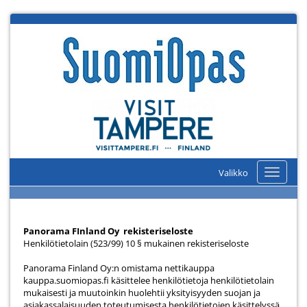
Valikko
Valikko
Panorama FInland Oy rekisteriseloste
Henkilötietolain (523/99) 10 § mukainen rekisteriseloste
Panorama Finland Oy:n omistama nettikauppa
kauppa.suomiopas.fi käsittelee henkilötietoja henkilötietolain
mukaisesti ja muutoinkin huolehtii yksityisyyden suojan ja
asiakassalaisuuden toteutumisesta henkilötietojen käsittelyssä.