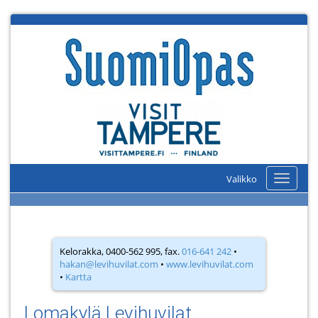
Valikko
Valikko
Kelorakka, 0400-562 995, fax.
016-641 242
•
hakan@levihuvilat.com
•
www.levihuvilat.com
•
Kartta
Lomakylä Levihuvilat