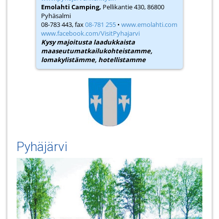
Emolahti Camping,
Pellikantie 430, 86800
Pyhäsalmi
08-783 443, fax
08-781 255
•
www.emolahti.com
www.facebook.com/VisitPyhajarvi
Kysy majoitusta laadukkaista
maaseutumatkailu­kohteistamme,
lomakylistämme, hotellistamme
Pyhäjärvi