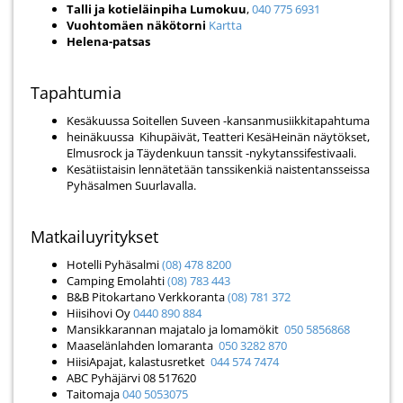
Talli ja kotieläinpiha Lumokuu
,
040 775 6931
Vuohtomäen näkötorni
Kartta
Helena-patsas
Tapahtumia
Kesäkuussa Soitellen Suveen -kansanmusiikkitapahtuma
heinäkuussa Kihupäivät, Teatteri KesäHeinän näytökset,
Elmusrock ja Täydenkuun tanssit -nykytanssifestivaali.
Kesätiistaisin lennätetään tanssikenkiä naistentansseissa
Pyhäsalmen Suurlavalla.
Matkailuyritykset
Hotelli Pyhäsalmi
(08) 478 8200
Camping Emolahti
(08) 783 443
B&B Pitokartano Verkkoranta
(08) 781 372
Hiisihovi Oy
0440 890 884
Mansikkarannan majatalo ja lomamökit
050 5856868
Maaselänlahden lomaranta
050 3282 870
HiisiApajat, kalastusretket
044 574 7474
ABC Pyhäjärvi 08 517620
Taitomaja
040 5053075