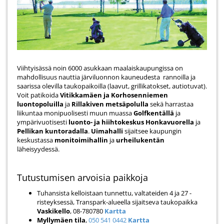
Viihtyisässä noin 6000 asukkaan maalaiskaupungissa on
mahdollisuus nauttia järviluonnon kauneudesta rannoilla ja
saarissa olevilla taukopaikoilla (laavut, grillikatokset, autiotuvat).
Voit patikoida
Vitikkamäen ja Korhosenniemen
luontopoluilla
ja
Rillakiven metsäpolulla
sekä harrastaa
liikuntaa monipuolisesti muun muassa
Golfkentällä
ja
ympärivuotisesti
luonto- ja hiihtokeskus Honkavuorella
ja
Pellikan kuntoradalla
.
Uimahalli
sijaitsee kaupungin
keskustassa
monitoimihallin
ja
urheilukentän
läheisyydessä.
Tutustumisen arvoisia paikkoja
Tuhansista kelloistaan tunnettu, valtateiden 4 ja 27 -
risteyksessä, Transpark-alueella sijaitseva taukopaikka
Vaskikello
, 08-780780
Kartta
Myllymäen tila
,
050 541 0442
Kartta